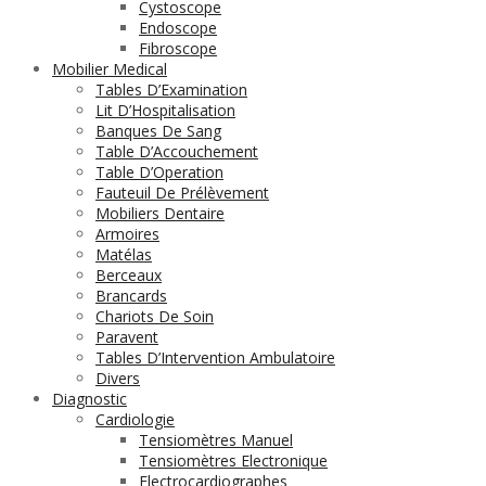
Cystoscope
Endoscope
Fibroscope
Mobilier Medical
Tables D’Examination
Lit D’Hospitalisation
Banques De Sang
Table D’Accouchement
Table D’Operation
Fauteuil De Prélèvement
Mobiliers Dentaire
Armoires
Matélas
Berceaux
Brancards
Chariots De Soin
Paravent
Tables D’Intervention Ambulatoire
Divers
Diagnostic
Cardiologie
Tensiomètres Manuel
Tensiomètres Electronique
Electrocardiographes