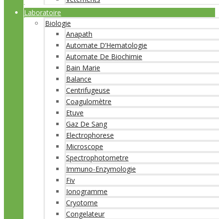
Laboratoire
Biologie
Anapath
Automate D’Hematologie
Automate De Biochimie
Bain Marie
Balance
Centrifugeuse
Coagulomètre
Etuve
Gaz De Sang
Electrophorese
Microscope
Spectrophotometre
Immuno-Enzymologie
Fiv
Ionogramme
Cryotome
Congelateur