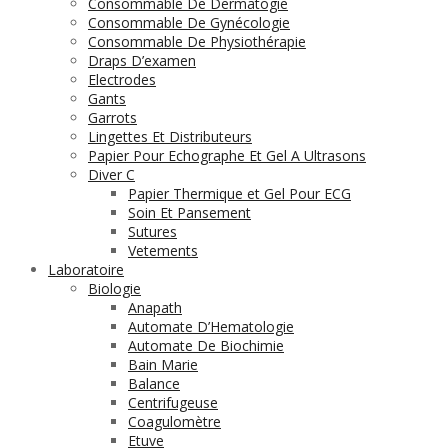
Consommable De Dermatogie
Consommable De Gynécologie
Consommable De Physiothérapie
Draps D’examen
Electrodes
Gants
Garrots
Lingettes Et Distributeurs
Papier Pour Echographe Et Gel A Ultrasons
Diver C
Papier Thermique et Gel Pour ECG
Soin Et Pansement
Sutures
Vetements
Laboratoire
Biologie
Anapath
Automate D’Hematologie
Automate De Biochimie
Bain Marie
Balance
Centrifugeuse
Coagulomètre
Etuve