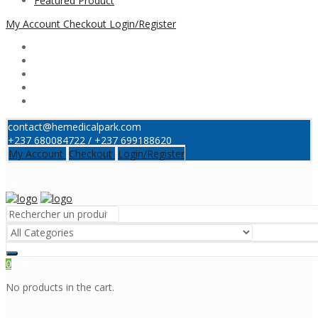
Featured Product
My Account
Checkout
Login/Register
contact@hemedicalpark.com
+237 680084722 / +237 699188620
My Account
Checkout
Login/Register
Menu
Cart
0
No products in the cart.