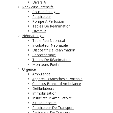
Divers A
Rea-Soins Intensifs
Pousse Seringue
Respirateur
Pompe A Perfusion
Tables De Réanimation
Divers R
Néonatalogie
Table Rea Neonatal
Incubateur Neonatale
Dispositif De Réanimation
Photothérapie
Tables De Réanimation
Moniteurs Foetal
Urgence
Ambulance
Appareil D’Anesthesie Portable
Chariots Brancard Ambulance
Défibrilateurs
Immobilisation
Insufflateur Ambulatoire
Kit De Secours
Respirateur De Transport
Aspirateur De Transport