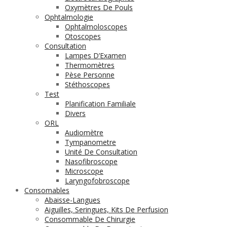
Oxymètres De Pouls
Ophtalmologie
Ophtalmoloscopes
Otoscopes
Consultation
Lampes D’Examen
Thermomètres
Pèse Personne
Stéthoscopes
Test
Planification Familiale
Divers
ORL
Audiomètre
Tympanometre
Unité De Consultation
Nasofibroscope
Microscope
Laryngofobroscope
Consomables
Abaisse-Langues
Aiguilles, Seringues, Kits De Perfusion
Consommable De Chirurgie