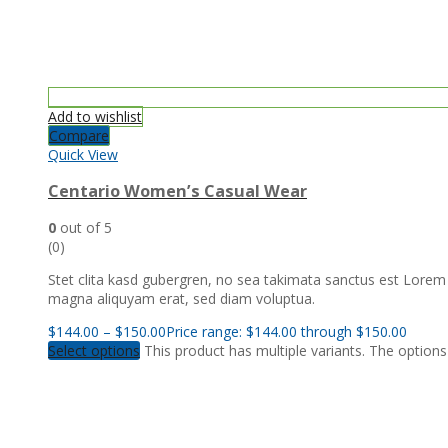
Add to wishlist
Compare
Quick View
Centario Women’s Casual Wear
0
out of 5
(0)
Stet clita kasd gubergren, no sea takimata sanctus est Lorem
magna aliquyam erat, sed diam voluptua.
$
144.00
–
$
150.00
Price range: $144.00 through $150.00
Select options
This product has multiple variants. The optio