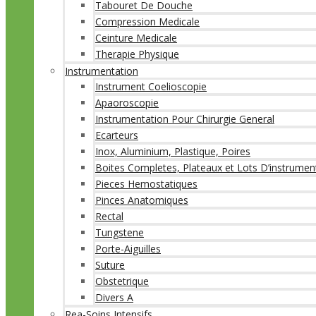
Tabouret De Douche
Compression Medicale
Ceinture Medicale
Therapie Physique
Instrumentation
Instrument Coelioscopie
Apaoroscopie
Instrumentation Pour Chirurgie General
Ecarteurs
Inox, Aluminium, Plastique, Poires
Boites Completes, Plateaux et Lots D’instrumen
Pieces Hemostatiques
Pinces Anatomiques
Rectal
Tungstene
Porte-Aiguilles
Suture
Obstetrique
Divers A
Rea-Soins Intensifs