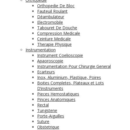
Orthopédie
Orthopedie De Bloc
Fauteuil Roulant
Déambulateur
Electromobile
Tabouret De Douche
Compression Medicale
Ceinture Medicale
Therapie Physique
Instrumentation
Instrument Coelioscopie
Apaoroscopie
Instrumentation Pour Chirurgie General
Ecarteurs
Inox, Aluminium, Plastique, Poires
Boites Completes, Plateaux et Lots
D’instruments
Pieces Hemostatiques
Pinces Anatomiques
Rectal
Tungstene
Porte-Aiguilles
Suture
Obstetrique