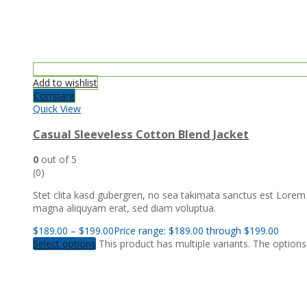
Add to wishlist
Compare
Quick View
Casual Sleeveless Cotton Blend Jacket
0
out of 5
(0)
Stet clita kasd gubergren, no sea takimata sanctus est Lorem
magna aliquyam erat, sed diam voluptua.
$
189.00
–
$
199.00
Price range: $189.00 through $199.00
Select options
This product has multiple variants. The optio