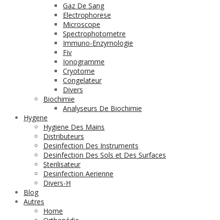
Gaz De Sang
Electrophorese
Microscope
Spectrophotometre
Immuno-Enzymologie
Fiv
Ionogramme
Cryotome
Congelateur
Divers
Biochimie
Analyseurs De Biochimie
Hygene
Hygiene Des Mains
Distributeurs
Desinfection Des Instruments
Desinfection Des Sols et Des Surfaces
Sterilisateur
Desinfection Aerienne
Divers-H
Blog
Autres
Home