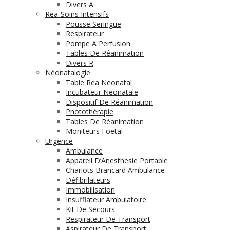
Divers A
Rea-Soins Intensifs
Pousse Seringue
Respirateur
Pompe A Perfusion
Tables De Réanimation
Divers R
Néonatalogie
Table Rea Neonatal
Incubateur Neonatale
Dispositif De Réanimation
Photothérapie
Tables De Réanimation
Moniteurs Foetal
Urgence
Ambulance
Appareil D’Anesthesie Portable
Chariots Brancard Ambulance
Défibrilateurs
Immobilisation
Insufflateur Ambulatoire
Kit De Secours
Respirateur De Transport
Aspirateur De Transport