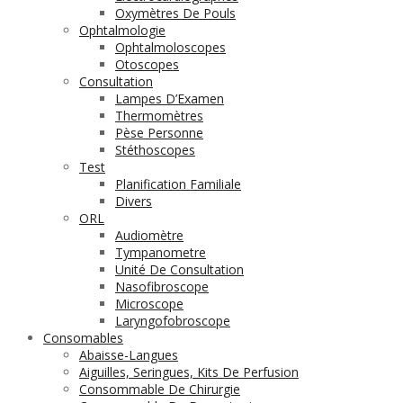
Oxymètres De Pouls
Ophtalmologie
Ophtalmoloscopes
Otoscopes
Consultation
Lampes D’Examen
Thermomètres
Pèse Personne
Stéthoscopes
Test
Planification Familiale
Divers
ORL
Audiomètre
Tympanometre
Unité De Consultation
Nasofibroscope
Microscope
Laryngofobroscope
Consomables
Abaisse-Langues
Aiguilles, Seringues, Kits De Perfusion
Consommable De Chirurgie