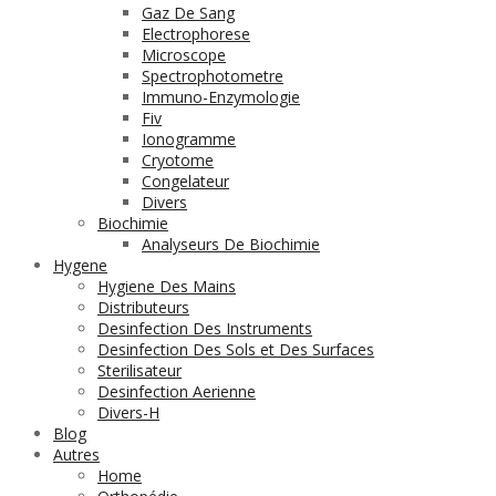
Gaz De Sang
Electrophorese
Microscope
Spectrophotometre
Immuno-Enzymologie
Fiv
Ionogramme
Cryotome
Congelateur
Divers
Biochimie
Analyseurs De Biochimie
Hygene
Hygiene Des Mains
Distributeurs
Desinfection Des Instruments
Desinfection Des Sols et Des Surfaces
Sterilisateur
Desinfection Aerienne
Divers-H
Blog
Autres
Home