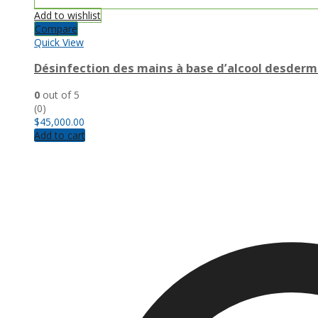
Add to wishlist
Compare
Quick View
Désinfection des mains à base d’alcool desderm
0
out of 5
(0)
$
45,000.00
Add to cart