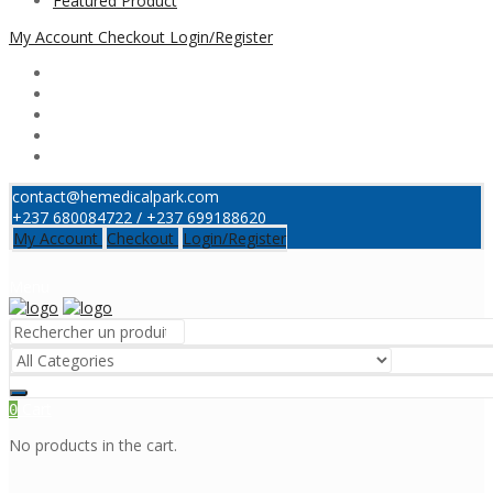
Featured Product
My Account
Checkout
Login/Register
contact@hemedicalpark.com
+237 680084722 / +237 699188620
My Account
Checkout
Login/Register
Menu
Cart
0
No products in the cart.