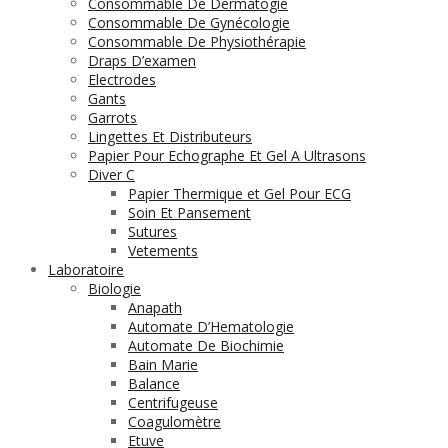
Consommable De Dermatogie
Consommable De Gynécologie
Consommable De Physiothérapie
Draps D’examen
Electrodes
Gants
Garrots
Lingettes Et Distributeurs
Papier Pour Echographe Et Gel A Ultrasons
Diver C
Papier Thermique et Gel Pour ECG
Soin Et Pansement
Sutures
Vetements
Laboratoire
Biologie
Anapath
Automate D’Hematologie
Automate De Biochimie
Bain Marie
Balance
Centrifugeuse
Coagulomètre
Etuve