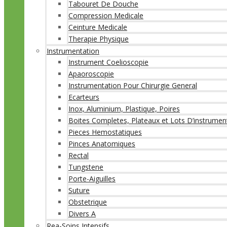
Tabouret De Douche
Compression Medicale
Ceinture Medicale
Therapie Physique
Instrumentation
Instrument Coelioscopie
Apaoroscopie
Instrumentation Pour Chirurgie General
Ecarteurs
Inox, Aluminium, Plastique, Poires
Boites Completes, Plateaux et Lots D’instrumen
Pieces Hemostatiques
Pinces Anatomiques
Rectal
Tungstene
Porte-Aiguilles
Suture
Obstetrique
Divers A
Rea-Soins Intensifs