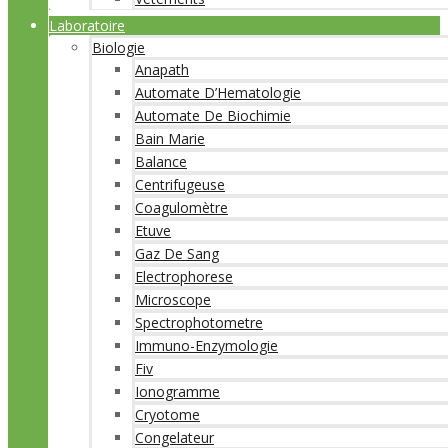
Laboratoire
Biologie
Anapath
Automate D’Hematologie
Automate De Biochimie
Bain Marie
Balance
Centrifugeuse
Coagulomètre
Etuve
Gaz De Sang
Electrophorese
Microscope
Spectrophotometre
Immuno-Enzymologie
Fiv
Ionogramme
Cryotome
Congelateur