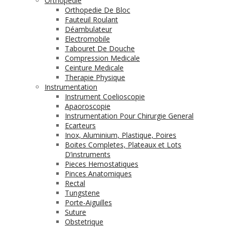
Orthopédie
Orthopedie De Bloc
Fauteuil Roulant
Déambulateur
Electromobile
Tabouret De Douche
Compression Medicale
Ceinture Medicale
Therapie Physique
Instrumentation
Instrument Coelioscopie
Apaoroscopie
Instrumentation Pour Chirurgie General
Ecarteurs
Inox, Aluminium, Plastique, Poires
Boites Completes, Plateaux et Lots
D’instruments
Pieces Hemostatiques
Pinces Anatomiques
Rectal
Tungstene
Porte-Aiguilles
Suture
Obstetrique