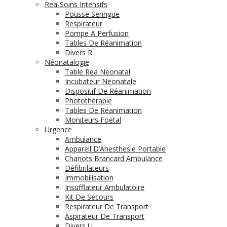
Rea-Soins Intensifs
Pousse Seringue
Respirateur
Pompe A Perfusion
Tables De Réanimation
Divers R
Néonatalogie
Table Rea Neonatal
Incubateur Neonatale
Dispositif De Réanimation
Photothérapie
Tables De Réanimation
Moniteurs Foetal
Urgence
Ambulance
Appareil D’Anesthesie Portable
Chariots Brancard Ambulance
Défibrilateurs
Immobilisation
Insufflateur Ambulatoire
Kit De Secours
Respirateur De Transport
Aspirateur De Transport
Divers U