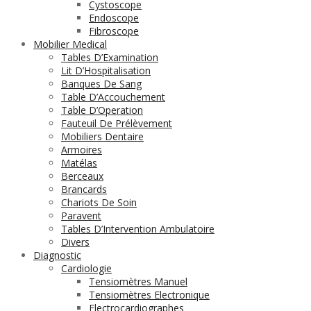
Cystoscope
Endoscope
Fibroscope
Mobilier Medical
Tables D’Examination
Lit D’Hospitalisation
Banques De Sang
Table D’Accouchement
Table D’Operation
Fauteuil De Prélèvement
Mobiliers Dentaire
Armoires
Matélas
Berceaux
Brancards
Chariots De Soin
Paravent
Tables D’Intervention Ambulatoire
Divers
Diagnostic
Cardiologie
Tensiomètres Manuel
Tensiomètres Electronique
Electrocardiographes