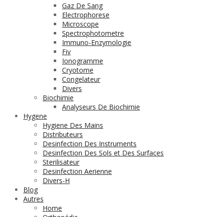
Gaz De Sang
Electrophorese
Microscope
Spectrophotometre
Immuno-Enzymologie
Fiv
Ionogramme
Cryotome
Congelateur
Divers
Biochimie
Analyseurs De Biochimie
Hygene
Hygiene Des Mains
Distributeurs
Desinfection Des Instruments
Desinfection Des Sols et Des Surfaces
Sterilisateur
Desinfection Aerienne
Divers-H
Blog
Autres
Home