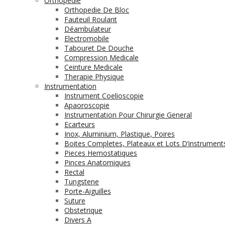
Orthopédie
Orthopedie De Bloc
Fauteuil Roulant
Déambulateur
Electromobile
Tabouret De Douche
Compression Medicale
Ceinture Medicale
Therapie Physique
Instrumentation
Instrument Coelioscopie
Apaoroscopie
Instrumentation Pour Chirurgie General
Ecarteurs
Inox, Aluminium, Plastique, Poires
Boites Completes, Plateaux et Lots D’instrument
Pieces Hemostatiques
Pinces Anatomiques
Rectal
Tungstene
Porte-Aiguilles
Suture
Obstetrique
Divers A