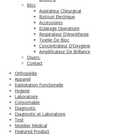
Bloc
Aspirateur Chirurgical
Bistouri Electrique
Accessoires
Eclairage Operatoire
Respirateur D’Anesthesie
Textile De Bloc
Concentrateur D’Oxygene
Amplificateur De Brillance
Divers.
Contact
Orthopédie
Appareil
Exploitation Fonctionelle
Hygene
Laboratoire
Consomable
Diagnostic
Diagnostic et Laboratoire
Test
Mobilier Medical
Featured Product