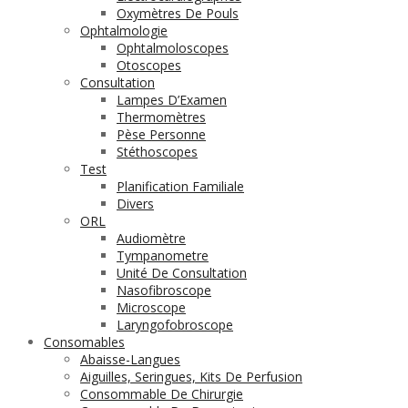
Oxymètres De Pouls
Ophtalmologie
Ophtalmoloscopes
Otoscopes
Consultation
Lampes D’Examen
Thermomètres
Pèse Personne
Stéthoscopes
Test
Planification Familiale
Divers
ORL
Audiomètre
Tympanometre
Unité De Consultation
Nasofibroscope
Microscope
Laryngofobroscope
Consomables
Abaisse-Langues
Aiguilles, Seringues, Kits De Perfusion
Consommable De Chirurgie