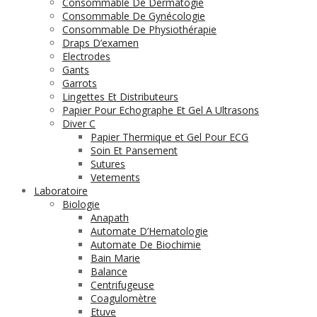
Consommable De Dermatogie
Consommable De Gynécologie
Consommable De Physiothérapie
Draps D’examen
Electrodes
Gants
Garrots
Lingettes Et Distributeurs
Papier Pour Echographe Et Gel A Ultrasons
Diver C
Papier Thermique et Gel Pour ECG
Soin Et Pansement
Sutures
Vetements
Laboratoire
Biologie
Anapath
Automate D’Hematologie
Automate De Biochimie
Bain Marie
Balance
Centrifugeuse
Coagulomètre
Etuve