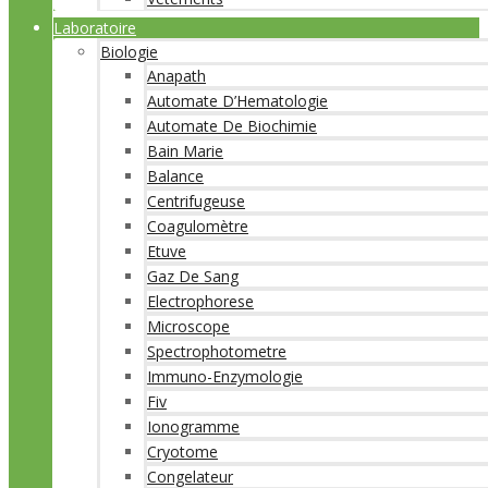
Laboratoire
Biologie
Anapath
Automate D’Hematologie
Automate De Biochimie
Bain Marie
Balance
Centrifugeuse
Coagulomètre
Etuve
Gaz De Sang
Electrophorese
Microscope
Spectrophotometre
Immuno-Enzymologie
Fiv
Ionogramme
Cryotome
Congelateur