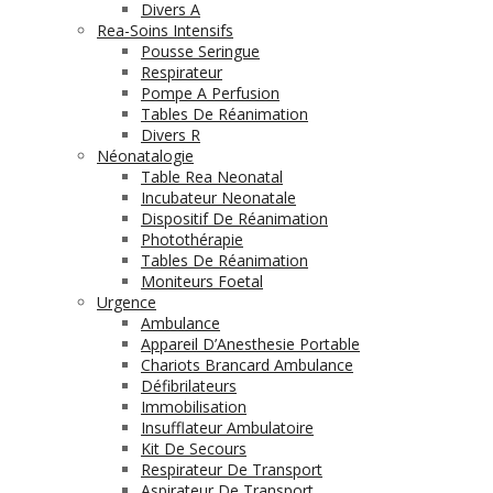
Divers A
Rea-Soins Intensifs
Pousse Seringue
Respirateur
Pompe A Perfusion
Tables De Réanimation
Divers R
Néonatalogie
Table Rea Neonatal
Incubateur Neonatale
Dispositif De Réanimation
Photothérapie
Tables De Réanimation
Moniteurs Foetal
Urgence
Ambulance
Appareil D’Anesthesie Portable
Chariots Brancard Ambulance
Défibrilateurs
Immobilisation
Insufflateur Ambulatoire
Kit De Secours
Respirateur De Transport
Aspirateur De Transport