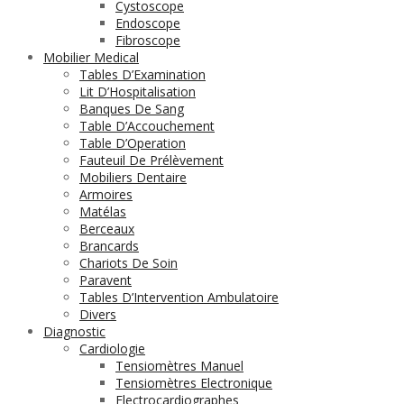
Cystoscope
Endoscope
Fibroscope
Mobilier Medical
Tables D’Examination
Lit D’Hospitalisation
Banques De Sang
Table D’Accouchement
Table D’Operation
Fauteuil De Prélèvement
Mobiliers Dentaire
Armoires
Matélas
Berceaux
Brancards
Chariots De Soin
Paravent
Tables D’Intervention Ambulatoire
Divers
Diagnostic
Cardiologie
Tensiomètres Manuel
Tensiomètres Electronique
Electrocardiographes