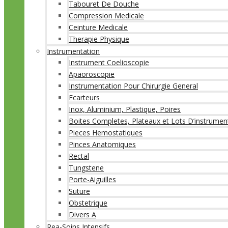
Tabouret De Douche
Compression Medicale
Ceinture Medicale
Therapie Physique
Instrumentation
Instrument Coelioscopie
Apaoroscopie
Instrumentation Pour Chirurgie General
Ecarteurs
Inox, Aluminium, Plastique, Poires
Boites Completes, Plateaux et Lots D’instrumen
Pieces Hemostatiques
Pinces Anatomiques
Rectal
Tungstene
Porte-Aiguilles
Suture
Obstetrique
Divers A
Rea-Soins Intensifs