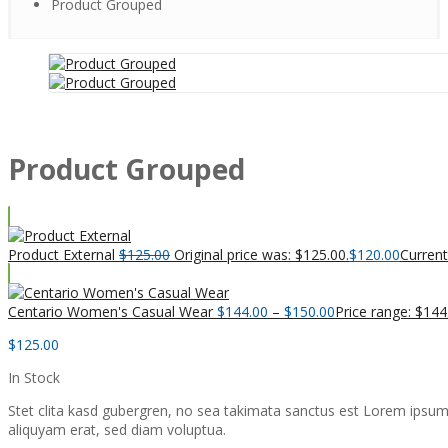
Product Grouped
Product Grouped
Product External
$
125.00
Original price was: $125.00.
$
120.00
Current
Centario Women's Casual Wear
$
144.00
–
$
150.00
Price range: $14
$
125.00
In Stock
Stet clita kasd gubergren, no sea takimata sanctus est Lorem ipsum
aliquyam erat, sed diam voluptua.