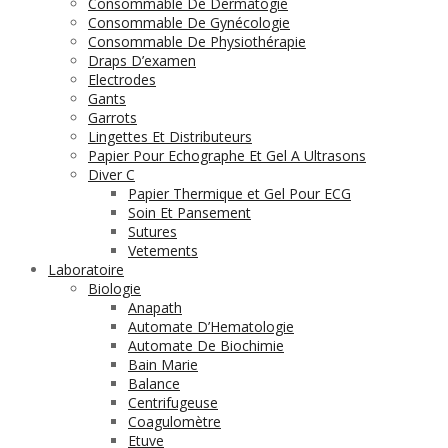
Consommable De Dermatogie
Consommable De Gynécologie
Consommable De Physiothérapie
Draps D’examen
Electrodes
Gants
Garrots
Lingettes Et Distributeurs
Papier Pour Echographe Et Gel A Ultrasons
Diver C
Papier Thermique et Gel Pour ECG
Soin Et Pansement
Sutures
Vetements
Laboratoire
Biologie
Anapath
Automate D’Hematologie
Automate De Biochimie
Bain Marie
Balance
Centrifugeuse
Coagulomètre
Etuve