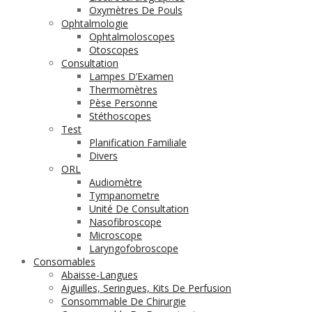
Oxymètres De Pouls
Ophtalmologie
Ophtalmoloscopes
Otoscopes
Consultation
Lampes D’Examen
Thermomètres
Pèse Personne
Stéthoscopes
Test
Planification Familiale
Divers
ORL
Audiomètre
Tympanometre
Unité De Consultation
Nasofibroscope
Microscope
Laryngofobroscope
Consomables
Abaisse-Langues
Aiguilles, Seringues, Kits De Perfusion
Consommable De Chirurgie