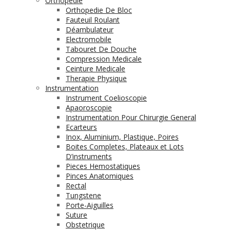
Orthopédie
Orthopedie De Bloc
Fauteuil Roulant
Déambulateur
Electromobile
Tabouret De Douche
Compression Medicale
Ceinture Medicale
Therapie Physique
Instrumentation
Instrument Coelioscopie
Apaoroscopie
Instrumentation Pour Chirurgie General
Ecarteurs
Inox, Aluminium, Plastique, Poires
Boites Completes, Plateaux et Lots
D’instruments
Pieces Hemostatiques
Pinces Anatomiques
Rectal
Tungstene
Porte-Aiguilles
Suture
Obstetrique