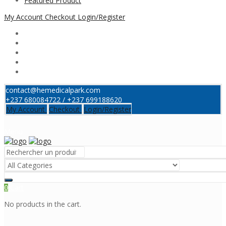
Featured Product
My Account
Checkout
Login/Register
contact@hemedicalpark.com
+237 680084722 / +237 699188620
My Account
Checkout
Login/Register
Menu
Cart
0
No products in the cart.