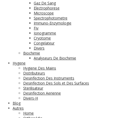
Gaz De Sang
Electrophorese
Microscope
Spectrophotometre
Immuno-Enzymologie
Fiv
Ionogramme
Cryotome
Congelateur
Divers
Biochimie
Analyseurs De Biochimie
Hygene
Hygiene Des Mains
Distributeurs
Desinfection Des Instruments
Desinfection Des Sols et Des Surfaces
Sterilisateur
Desinfection Aerienne
Divers-H
Blog
Autres
Home