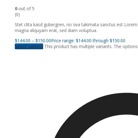
0
out of 5
(0)
Stet clita kasd gubergren, no sea takimata sanctus est Lorem
magna aliquyam erat, sed diam voluptua.
$
144.00
–
$
150.00
Price range: $144.00 through $150.00
Select options
This product has multiple variants. The optio