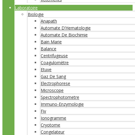
Laboratoire
Biologie
Anapath
Automate D’Hematologie
Automate De Biochimie
Bain Marie
Balance
Centrifugeuse
Coagulomètre
Etuve
Gaz De Sang
Electrophorese
Microscope
Spectrophotometre
Immuno-Enzymologie
Fiv
Ionogramme
Cryotome
Congelateur