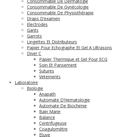
Consommable De Dermatogie
Consommable De Gynécologie
Consommable De Physiothérapie
Draps D’examen
Electrodes
Gants
Garrots
Lingettes Et Distributeurs
Papier Pour Echographe Et Gel A Ultrasons
Diver C
Papier Thermique et Gel Pour ECG
Soin Et Pansement
Sutures
Vetements
Laboratoire
Biologie
Anapath
Automate D’Hematologie
Automate De Biochimie
Bain Marie
Balance
Centrifugeuse
Coagulomètre
Etuve