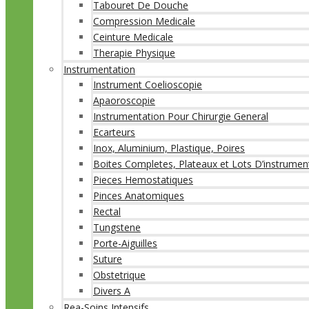
Tabouret De Douche
Compression Medicale
Ceinture Medicale
Therapie Physique
Instrumentation
Instrument Coelioscopie
Apaoroscopie
Instrumentation Pour Chirurgie General
Ecarteurs
Inox, Aluminium, Plastique, Poires
Boites Completes, Plateaux et Lots D’instrumen
Pieces Hemostatiques
Pinces Anatomiques
Rectal
Tungstene
Porte-Aiguilles
Suture
Obstetrique
Divers A
Rea-Soins Intensifs