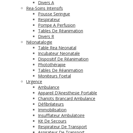
Divers A
Rea-Soins Intensifs
Pousse Seringue
Respirateur
Pompe A Perfusion
Tables De Réanimation
Divers R
Néonatalogie
Table Rea Neonatal
Incubateur Neonatale
Dispositif De Réanimation
Photothérapie
Tables De Réanimation
Moniteurs Foetal
Urgence
Ambulance
Appareil D’Anesthesie Portable
Chariots Brancard Ambulance
Défibrilateurs
Immobilisation
Insufflateur Ambulatoire
Kit De Secours
Respirateur De Transport
Aspirateur De Transport