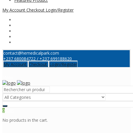
Featured Product
My Account
Checkout
Login/Register
contact@hemedicalpark.com
+237 680084722 / +237 699188620
My Account
Checkout
Login/Register
Menu
Cart
0
No products in the cart.