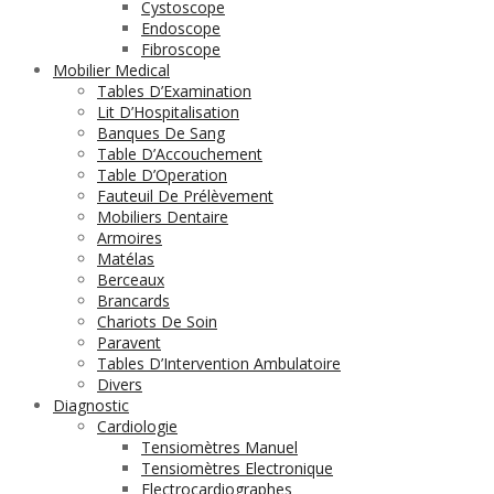
Cystoscope
Endoscope
Fibroscope
Mobilier Medical
Tables D’Examination
Lit D’Hospitalisation
Banques De Sang
Table D’Accouchement
Table D’Operation
Fauteuil De Prélèvement
Mobiliers Dentaire
Armoires
Matélas
Berceaux
Brancards
Chariots De Soin
Paravent
Tables D’Intervention Ambulatoire
Divers
Diagnostic
Cardiologie
Tensiomètres Manuel
Tensiomètres Electronique
Electrocardiographes