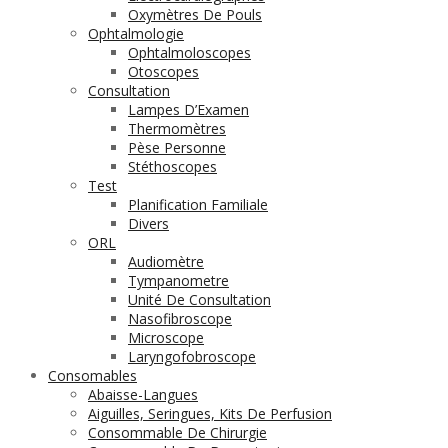
Oxymètres De Pouls
Ophtalmologie
Ophtalmoloscopes
Otoscopes
Consultation
Lampes D’Examen
Thermomètres
Pèse Personne
Stéthoscopes
Test
Planification Familiale
Divers
ORL
Audiomètre
Tympanometre
Unité De Consultation
Nasofibroscope
Microscope
Laryngofobroscope
Consomables
Abaisse-Langues
Aiguilles, Seringues, Kits De Perfusion
Consommable De Chirurgie