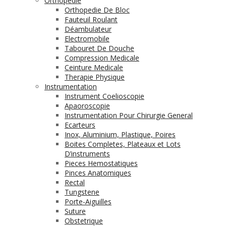
Orthopédie
Orthopedie De Bloc
Fauteuil Roulant
Déambulateur
Electromobile
Tabouret De Douche
Compression Medicale
Ceinture Medicale
Therapie Physique
Instrumentation
Instrument Coelioscopie
Apaoroscopie
Instrumentation Pour Chirurgie General
Ecarteurs
Inox, Aluminium, Plastique, Poires
Boites Completes, Plateaux et Lots
D’instruments
Pieces Hemostatiques
Pinces Anatomiques
Rectal
Tungstene
Porte-Aiguilles
Suture
Obstetrique