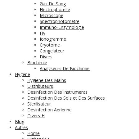
Gaz De Sang
Electrophorese
Microscope
Spectrophotometre
Immuno-Enzymologie
Fiv
Ionogramme
Cryotome
Congelateur
Divers
Biochimie
Analyseurs De Biochimie
Hygene
Hygiene Des Mains
Distributeurs
Desinfection Des Instruments
Desinfection Des Sols et Des Surfaces
Sterilisateur
Desinfection Aerienne
Divers-H
Blog
Autres
Home