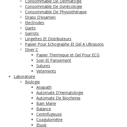
Consommable De Dermatogie
Consommable De Gynécologie
Consommable De Physiothérapie
Draps D’examen
Electrodes
Gants
Garrots
Lingettes Et Distributeurs
Papier Pour Echographe Et Gel A Ultrasons
Diver C
Papier Thermique et Gel Pour ECG
Soin Et Pansement
Sutures
Vetements
Laboratoire
Biologie
Anapath
Automate D’Hematologie
Automate De Biochimie
Bain Marie
Balance
Centrifugeuse
Coagulomètre
Etuve