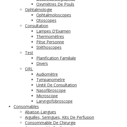
Oxymètres De Pouls
Ophtalmologie
Ophtalmoloscopes
Otoscopes
Consultation
Lampes D’Examen
Thermomètres
Pèse Personne
Stéthoscopes
Test
Planification Familiale
Divers
ORL
Audiomètre
Tympanometre
Unité De Consultation
Nasofibroscope
Microscope
Laryngofobroscope
Consomables
Abaisse-Langues
Aiguilles, Seringues, Kits De Perfusion
Consommable De Chirurgie