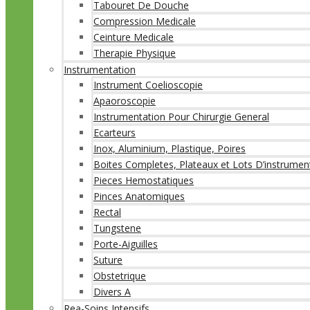
Tabouret De Douche
Compression Medicale
Ceinture Medicale
Therapie Physique
Instrumentation
Instrument Coelioscopie
Apaoroscopie
Instrumentation Pour Chirurgie General
Ecarteurs
Inox, Aluminium, Plastique, Poires
Boites Completes, Plateaux et Lots D’instrumen
Pieces Hemostatiques
Pinces Anatomiques
Rectal
Tungstene
Porte-Aiguilles
Suture
Obstetrique
Divers A
Rea-Soins Intensifs