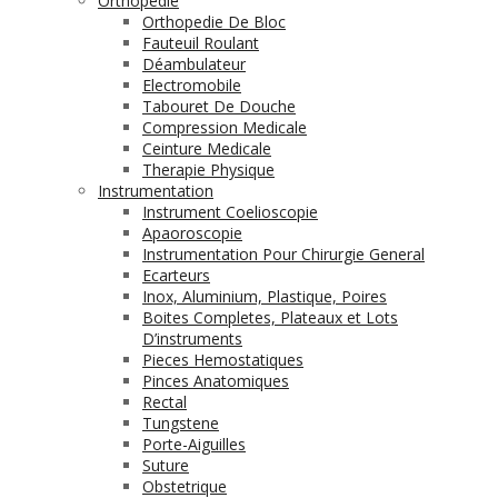
Orthopédie
Orthopedie De Bloc
Fauteuil Roulant
Déambulateur
Electromobile
Tabouret De Douche
Compression Medicale
Ceinture Medicale
Therapie Physique
Instrumentation
Instrument Coelioscopie
Apaoroscopie
Instrumentation Pour Chirurgie General
Ecarteurs
Inox, Aluminium, Plastique, Poires
Boites Completes, Plateaux et Lots
D’instruments
Pieces Hemostatiques
Pinces Anatomiques
Rectal
Tungstene
Porte-Aiguilles
Suture
Obstetrique