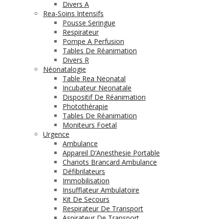
Divers A
Rea-Soins Intensifs
Pousse Seringue
Respirateur
Pompe A Perfusion
Tables De Réanimation
Divers R
Néonatalogie
Table Rea Neonatal
Incubateur Neonatale
Dispositif De Réanimation
Photothérapie
Tables De Réanimation
Moniteurs Foetal
Urgence
Ambulance
Appareil D’Anesthesie Portable
Chariots Brancard Ambulance
Défibrilateurs
Immobilisation
Insufflateur Ambulatoire
Kit De Secours
Respirateur De Transport
Aspirateur De Transport