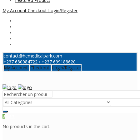
Featured Product
My Account
Checkout
Login/Register
contact@hemedicalpark.com
+237 680084722 / +237 699188620
My Account
Checkout
Login/Register
Menu
Cart
0
No products in the cart.