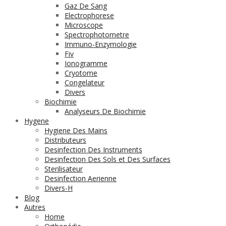
Gaz De Sang
Electrophorese
Microscope
Spectrophotometre
Immuno-Enzymologie
Fiv
Ionogramme
Cryotome
Congelateur
Divers
Biochimie
Analyseurs De Biochimie
Hygene
Hygiene Des Mains
Distributeurs
Desinfection Des Instruments
Desinfection Des Sols et Des Surfaces
Sterilisateur
Desinfection Aerienne
Divers-H
Blog
Autres
Home