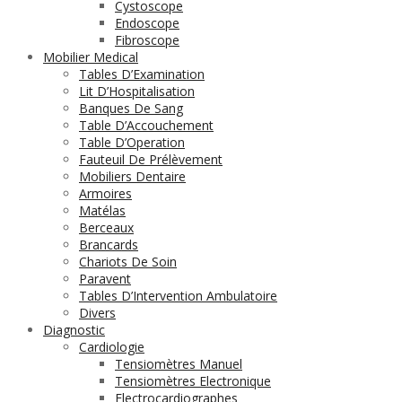
Cystoscope
Endoscope
Fibroscope
Mobilier Medical
Tables D’Examination
Lit D’Hospitalisation
Banques De Sang
Table D’Accouchement
Table D’Operation
Fauteuil De Prélèvement
Mobiliers Dentaire
Armoires
Matélas
Berceaux
Brancards
Chariots De Soin
Paravent
Tables D’Intervention Ambulatoire
Divers
Diagnostic
Cardiologie
Tensiomètres Manuel
Tensiomètres Electronique
Electrocardiographes