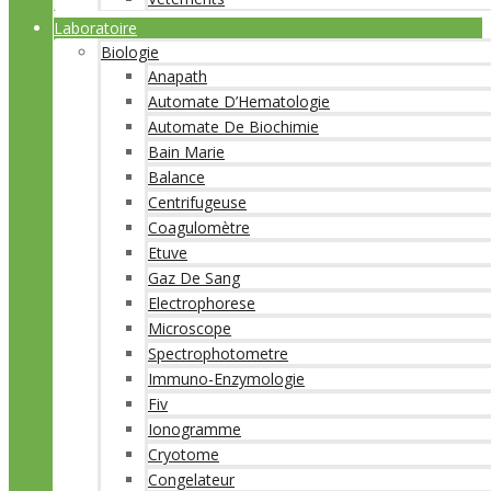
Laboratoire
Biologie
Anapath
Automate D’Hematologie
Automate De Biochimie
Bain Marie
Balance
Centrifugeuse
Coagulomètre
Etuve
Gaz De Sang
Electrophorese
Microscope
Spectrophotometre
Immuno-Enzymologie
Fiv
Ionogramme
Cryotome
Congelateur