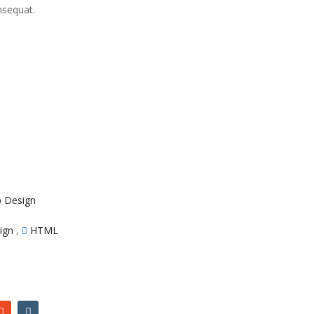
nsequat.
 Design
ign
,
HTML