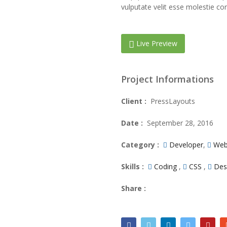
vulputate velit esse molestie co
Live Preview
Project Informations
Client :
PressLayouts
Date :
September 28, 2016
Category :
Developer
,
Web
Skills :
Coding
,
CSS
,
Des
Share :