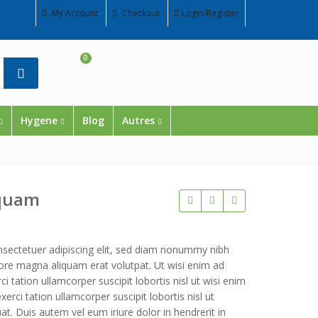
My Account
Checkout
Login/Register
0
Cart
Hygene
Blog
Autres
iquam
sectetuer adipiscing elit, sed diam nonummy nibh
lore magna aliquam erat volutpat. Ut wisi enim ad
 tation ullamcorper suscipit lobortis nisl ut wisi enim
rci tation ullamcorper suscipit lobortis nisl ut
. Duis autem vel eum iriure dolor in hendrerit in