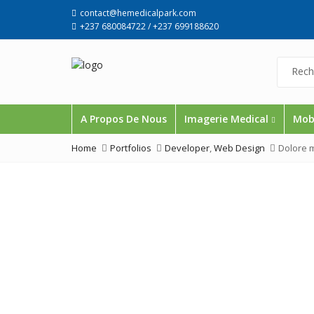
contact@hemedicalpark.com
+237 680084722 / +237 699188620
A Propos De Nous
Imagerie Medical
Mobi
Home
Portfolios
Developer
,
Web Design
Dolore 