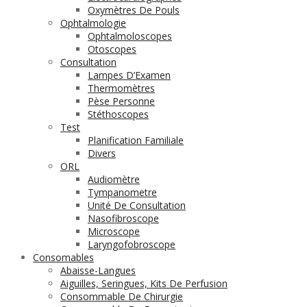
Oxymètres De Pouls
Ophtalmologie
Ophtalmoloscopes
Otoscopes
Consultation
Lampes D’Examen
Thermomètres
Pèse Personne
Stéthoscopes
Test
Planification Familiale
Divers
ORL
Audiomètre
Tympanometre
Unité De Consultation
Nasofibroscope
Microscope
Laryngofobroscope
Consomables
Abaisse-Langues
Aiguilles, Seringues, Kits De Perfusion
Consommable De Chirurgie