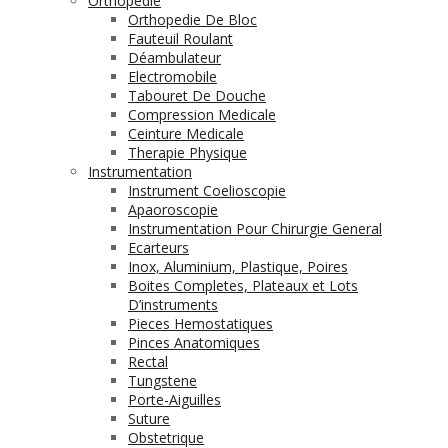
Orthopédie
Orthopedie De Bloc
Fauteuil Roulant
Déambulateur
Electromobile
Tabouret De Douche
Compression Medicale
Ceinture Medicale
Therapie Physique
Instrumentation
Instrument Coelioscopie
Apaoroscopie
Instrumentation Pour Chirurgie General
Ecarteurs
Inox, Aluminium, Plastique, Poires
Boites Completes, Plateaux et Lots
D’instruments
Pieces Hemostatiques
Pinces Anatomiques
Rectal
Tungstene
Porte-Aiguilles
Suture
Obstetrique