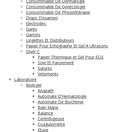
Consommable De Dermatogie
Consommable De Gynécologie
Consommable De Physiothérapie
Draps D’examen
Electrodes
Gants
Garrots
Lingettes Et Distributeurs
Papier Pour Echographe Et Gel A Ultrasons
Diver C
Papier Thermique et Gel Pour ECG
Soin Et Pansement
Sutures
Vetements
Laboratoire
Biologie
Anapath
Automate D’Hematologie
Automate De Biochimie
Bain Marie
Balance
Centrifugeuse
Coagulomètre
Etuve