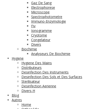
Gaz De Sang
Electrophorese
Microscope
Spectrophotometre
Immuno-Enzymologie
Fiv
Ionogramme
Cryotome
Congelateur
Divers
Biochimie
Analyseurs De Biochimie
Hygene
Hygiene Des Mains
Distributeurs
Desinfection Des Instruments
Desinfection Des Sols et Des Surfaces
Sterilisateur
Desinfection Aerienne
Divers-H
Blog
Autres
Home