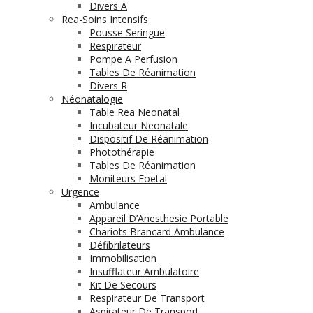
Divers A
Rea-Soins Intensifs
Pousse Seringue
Respirateur
Pompe A Perfusion
Tables De Réanimation
Divers R
Néonatalogie
Table Rea Neonatal
Incubateur Neonatale
Dispositif De Réanimation
Photothérapie
Tables De Réanimation
Moniteurs Foetal
Urgence
Ambulance
Appareil D’Anesthesie Portable
Chariots Brancard Ambulance
Défibrilateurs
Immobilisation
Insufflateur Ambulatoire
Kit De Secours
Respirateur De Transport
Aspirateur De Transport