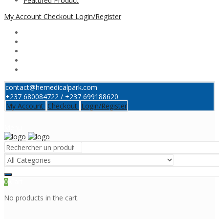
Featured Product
My Account
Checkout
Login/Register
contact@hemedicalpark.com
+237 680084722 / +237 699188620
My Account
Checkout
Login/Register
Menu
Cart
0
No products in the cart.