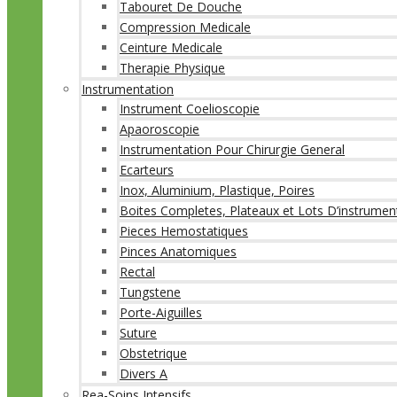
Tabouret De Douche
Compression Medicale
Ceinture Medicale
Therapie Physique
Instrumentation
Instrument Coelioscopie
Apaoroscopie
Instrumentation Pour Chirurgie General
Ecarteurs
Inox, Aluminium, Plastique, Poires
Boites Completes, Plateaux et Lots D’instrumen
Pieces Hemostatiques
Pinces Anatomiques
Rectal
Tungstene
Porte-Aiguilles
Suture
Obstetrique
Divers A
Rea-Soins Intensifs