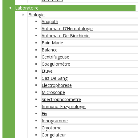
Laboratoire
Biologie
Anapath
Automate D’Hematologie
Automate De Biochimie
Bain Marie
Balance
Centrifugeuse
Coagulomètre
Etuve
Gaz De Sang
Electrophorese
Microscope
Spectrophotometre
Immuno-Enzymologie
Fiv
Ionogramme
Cryotome
Congelateur