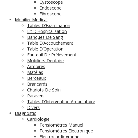
Cystoscope
Endoscope
Fibroscope
Mobilier Medical
Tables D’Examination
Lit D’Hospitalisation
Banques De Sang
Table D’Accouchement
Table D’Operation
Fauteuil De Prélèvement
Mobiliers Dentaire
Armoires
Matélas
Berceaux
Brancards
Chariots De Soin
Paravent
Tables D’Intervention Ambulatoire
Divers
Diagnostic
Cardiologie
Tensiomètres Manuel
Tensiomètres Electronique
Electrocardiographes