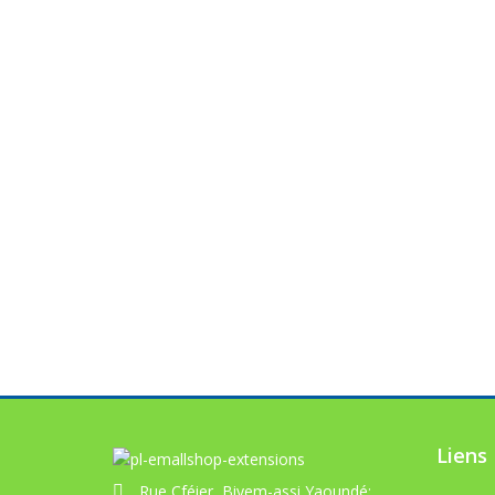
Liens
Rue Cféier, Biyem-assi Yaoundé;