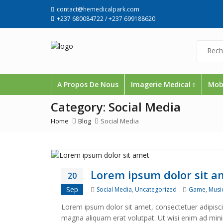
contact@hemedicalpark.com
+237 680084722 / +237 699188620
A Propos De Nous
Imagerie Medical
Mobi
Category:
Social Media
Home
Blog
Social Media
Lorem ipsum dolor sit a
20
Categories
Tags
Sep
Social Media
,
Uncategorized
Game
,
Musi
Lorem ipsum dolor sit amet, consectetuer adipisc
magna aliquam erat volutpat. Ut wisi enim ad minim