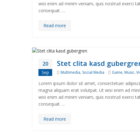
wisi enim ad minim veniam, quis nostrud exerci tat
consequat. …
Read more
Stet clita kasd gubergre
20
Categories
Tags
Sep
Multimedia
,
Social Media
Game
,
Music
,
V
Lorem ipsum dolor sit amet, consectetuer adipisc
magna aliquam erat volutpat. Ut wisi enim ad minim
wisi enim ad minim veniam, quis nostrud exerci tat
consequat. …
Read more