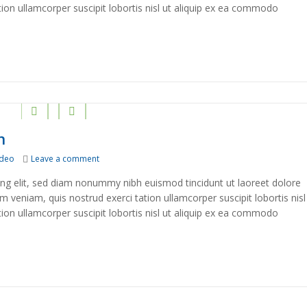
ion ullamcorper suscipit lobortis nisl ut aliquip ex ea commodo
n
on Stet clita kasd gubergren
ideo
Leave a comment
ing elit, sed diam nonummy nibh euismod tincidunt ut laoreet dolore
 veniam, quis nostrud exerci tation ullamcorper suscipit lobortis nisl
ion ullamcorper suscipit lobortis nisl ut aliquip ex ea commodo