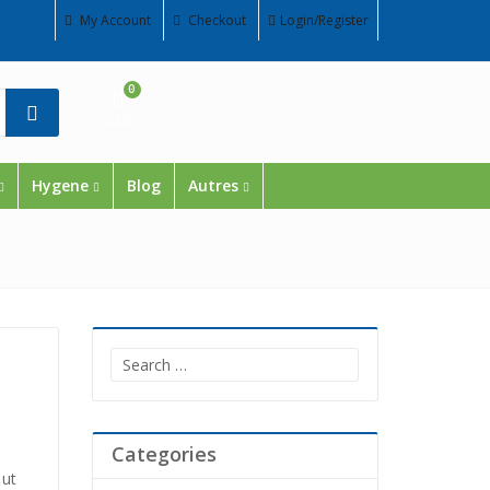
My Account
Checkout
Login/Register
0
Cart
Hygene
Blog
Autres
Search
for:
Categories
 ut