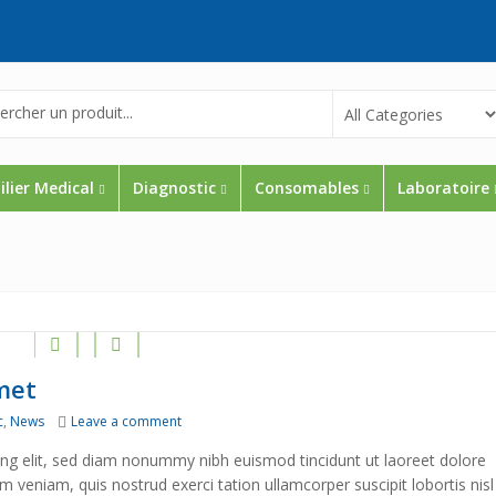
lier Medical
Diagnostic
Consomables
Laboratoire
met
on Lorem ipsum dolor sit amet
c
,
News
Leave a comment
ing elit, sed diam nonummy nibh euismod tincidunt ut laoreet dolore
 veniam, quis nostrud exerci tation ullamcorper suscipit lobortis nisl