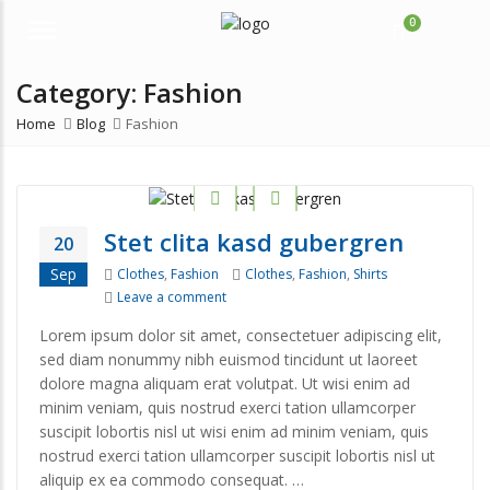
0
Menu
Category:
Fashion
Home
Blog
Fashion
Stet clita kasd gubergren
20
Categories
Tags
Sep
Clothes
,
Fashion
Clothes
,
Fashion
,
Shirts
on Stet clita kasd gubergren
Leave a comment
Lorem ipsum dolor sit amet, consectetuer adipiscing elit,
sed diam nonummy nibh euismod tincidunt ut laoreet
dolore magna aliquam erat volutpat. Ut wisi enim ad
minim veniam, quis nostrud exerci tation ullamcorper
suscipit lobortis nisl ut wisi enim ad minim veniam, quis
nostrud exerci tation ullamcorper suscipit lobortis nisl ut
aliquip ex ea commodo consequat. …