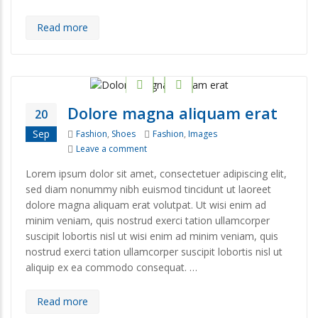
Read more
Dolore magna aliquam erat
20
Categories
Tags
Sep
Fashion
,
Shoes
Fashion
,
Images
on Dolore magna aliquam erat
Leave a comment
Lorem ipsum dolor sit amet, consectetuer adipiscing elit,
sed diam nonummy nibh euismod tincidunt ut laoreet
dolore magna aliquam erat volutpat. Ut wisi enim ad
minim veniam, quis nostrud exerci tation ullamcorper
suscipit lobortis nisl ut wisi enim ad minim veniam, quis
nostrud exerci tation ullamcorper suscipit lobortis nisl ut
aliquip ex ea commodo consequat. …
Read more