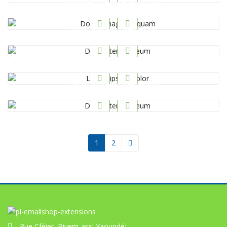
Dolore magna aliquam
Coding
,
CSS
,
HTML
Duis autem vel eum
Beauty
,
Clothes
,
Photos
Lorem ipsum dolor
Coding
,
Design
,
Photos
Duis autem vel eum
Design
,
Photos
1
2
Rue Cféier, Biyem-assi Yaoundé;