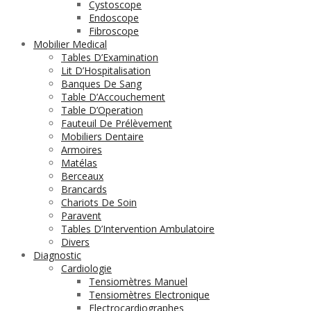
Cystoscope
Endoscope
Fibroscope
Mobilier Medical
Tables D’Examination
Lit D’Hospitalisation
Banques De Sang
Table D’Accouchement
Table D’Operation
Fauteuil De Prélèvement
Mobiliers Dentaire
Armoires
Matélas
Berceaux
Brancards
Chariots De Soin
Paravent
Tables D’Intervention Ambulatoire
Divers
Diagnostic
Cardiologie
Tensiomètres Manuel
Tensiomètres Electronique
Electrocardiographes