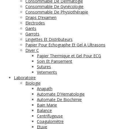
Consommable De Dermatogie
Consommable De Gynécologie
Consommable De Physiothérapie
Draps D’examen
Electrodes
Gants
Garrots
Lingettes Et Distributeurs
Papier Pour Echographe Et Gel A Ultrasons
Diver C
Papier Thermique et Gel Pour ECG
Soin Et Pansement
Sutures
Vetements
Laboratoire
Biologie
Anapath
Automate D’Hematologie
Automate De Biochimie
Bain Marie
Balance
Centrifugeuse
Coagulomètre
Etuve