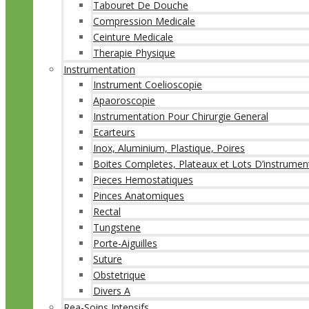
Tabouret De Douche
Compression Medicale
Ceinture Medicale
Therapie Physique
Instrumentation
Instrument Coelioscopie
Apaoroscopie
Instrumentation Pour Chirurgie General
Ecarteurs
Inox, Aluminium, Plastique, Poires
Boites Completes, Plateaux et Lots D’instrumen
Pieces Hemostatiques
Pinces Anatomiques
Rectal
Tungstene
Porte-Aiguilles
Suture
Obstetrique
Divers A
Rea-Soins Intensifs