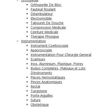
Orthopédie
Orthopedie De Bloc
Fauteuil Roulant
Déambulateur
Electromobile
Tabouret De Douche
Compression Medicale
Ceinture Medicale
Therapie Physique
Instrumentation
Instrument Coelioscopie
Apaoroscopie
Instrumentation Pour Chirurgie General
Ecarteurs
Inox, Aluminium, Plastique, Poires
Boites Completes, Plateaux et Lots
D’instruments
Pieces Hemostatiques
Pinces Anatomiques
Rectal
Tungstene
Porte-Aiguilles
Suture
Obstetrique