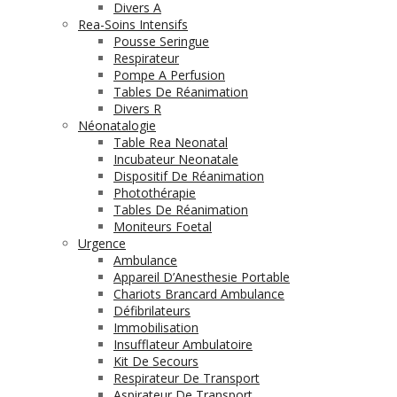
Divers A
Rea-Soins Intensifs
Pousse Seringue
Respirateur
Pompe A Perfusion
Tables De Réanimation
Divers R
Néonatalogie
Table Rea Neonatal
Incubateur Neonatale
Dispositif De Réanimation
Photothérapie
Tables De Réanimation
Moniteurs Foetal
Urgence
Ambulance
Appareil D’Anesthesie Portable
Chariots Brancard Ambulance
Défibrilateurs
Immobilisation
Insufflateur Ambulatoire
Kit De Secours
Respirateur De Transport
Aspirateur De Transport