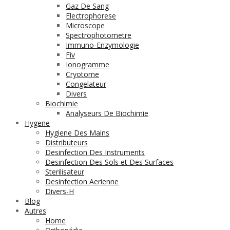
Gaz De Sang
Electrophorese
Microscope
Spectrophotometre
Immuno-Enzymologie
Fiv
Ionogramme
Cryotome
Congelateur
Divers
Biochimie
Analyseurs De Biochimie
Hygene
Hygiene Des Mains
Distributeurs
Desinfection Des Instruments
Desinfection Des Sols et Des Surfaces
Sterilisateur
Desinfection Aerienne
Divers-H
Blog
Autres
Home