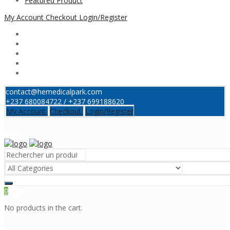
Featured Product
My Account
Checkout
Login/Register
contact@hemedicalpark.com
+237 680084722 / +237 699188620
My Account
Checkout
Login/Register
Menu
Cart
0
No products in the cart.