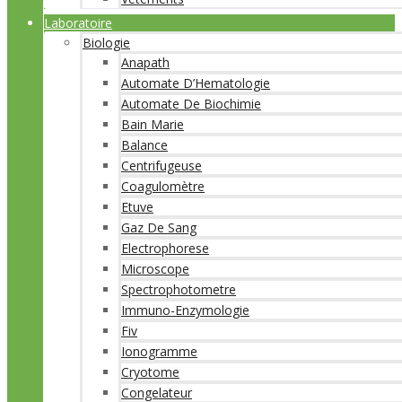
Laboratoire
Biologie
Anapath
Automate D’Hematologie
Automate De Biochimie
Bain Marie
Balance
Centrifugeuse
Coagulomètre
Etuve
Gaz De Sang
Electrophorese
Microscope
Spectrophotometre
Immuno-Enzymologie
Fiv
Ionogramme
Cryotome
Congelateur