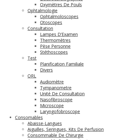
Oxymètres De Pouls
Ophtalmologie
Ophtalmoloscopes
Otoscopes
Consultation
Lampes D’Examen
Thermomètres
Pèse Personne
Stéthoscopes
Test
Planification Familiale
Divers
ORL
Audiomètre
Tympanometre
Unité De Consultation
Nasofibroscope
Microscope
Laryngofobroscope
Consomables
Abaisse-Langues
Aiguilles, Seringues, Kits De Perfusion
Consommable De Chirurgie