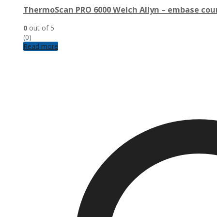
ThermoScan PRO 6000 Welch Allyn – embase cou
0
out of 5
(0)
Read more