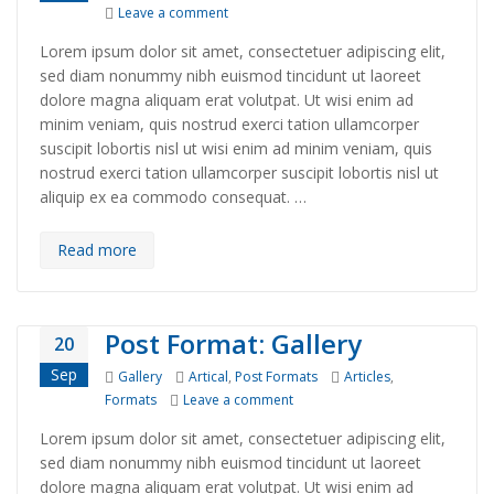
on Stet clita kasd gubergren
Leave a comment
Lorem ipsum dolor sit amet, consectetuer adipiscing elit,
sed diam nonummy nibh euismod tincidunt ut laoreet
dolore magna aliquam erat volutpat. Ut wisi enim ad
minim veniam, quis nostrud exerci tation ullamcorper
suscipit lobortis nisl ut wisi enim ad minim veniam, quis
nostrud exerci tation ullamcorper suscipit lobortis nisl ut
aliquip ex ea commodo consequat. …
Read more
Post Format: Gallery
20
Sep
Format
Categories
Tags
Gallery
Artical
,
Post Formats
Articles
,
on Post Format: Gallery
Formats
Leave a comment
Lorem ipsum dolor sit amet, consectetuer adipiscing elit,
sed diam nonummy nibh euismod tincidunt ut laoreet
dolore magna aliquam erat volutpat. Ut wisi enim ad