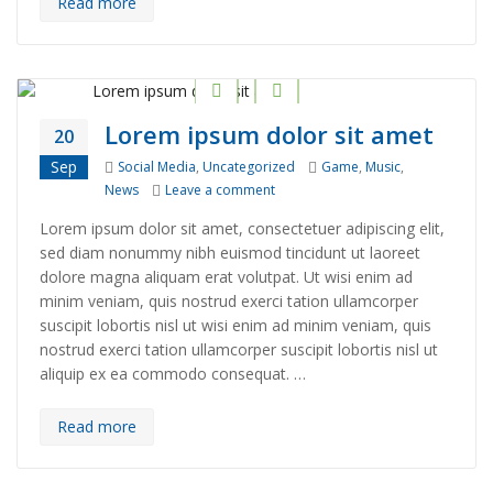
Read more
Lorem ipsum dolor sit amet
20
Categories
Tags
Sep
Social Media
,
Uncategorized
Game
,
Music
,
on Lorem ipsum dolor sit amet
News
Leave a comment
Lorem ipsum dolor sit amet, consectetuer adipiscing elit,
sed diam nonummy nibh euismod tincidunt ut laoreet
dolore magna aliquam erat volutpat. Ut wisi enim ad
minim veniam, quis nostrud exerci tation ullamcorper
suscipit lobortis nisl ut wisi enim ad minim veniam, quis
nostrud exerci tation ullamcorper suscipit lobortis nisl ut
aliquip ex ea commodo consequat. …
Read more