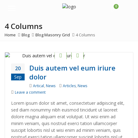
0
Menu
4 Columns
Home
Blog
Blog Masonry Grid
4 Columns
Duis autem vel eum iriure
20
dolor
Sep
Categories
Tags
Artical
,
News
Articles
,
News
on Duis autem vel eum iriure dolor
Leave a comment
Lorem ipsum dolor sit amet, consectetuer adipiscing elit,
sed diam nonummy nibh euismod tincidunt ut laoreet
dolore magna aliquam erat volutpat. Ut wisi enim ad
minim veniam, quis nostrud exerci tation ullamcorper
suscipit lobortis nisl ut wisi enim ad minim veniam, quis
nostrud exerci tation ullamcorper suscipit lobortis nisl ut