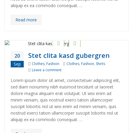
aliquip ex ea commodo consequat. …
Read more
Stet clita kasd gubergren
20
Categories
Tags
Sep
Clothes
,
Fashion
Clothes
,
Fashion
,
Shirts
on Stet clita kasd gubergren
Leave a comment
Lorem ipsum dolor sit amet, consectetuer adipiscing elit,
sed diam nonummy nibh euismod tincidunt ut laoreet
dolore magna aliquam erat volutpat. Ut wisi enim ad
minim veniam, quis nostrud exerci tation ullamcorper
suscipit lobortis nisl ut wisi enim ad minim veniam, quis
nostrud exerci tation ullamcorper suscipit lobortis nisl ut
aliquip ex ea commodo consequat. …