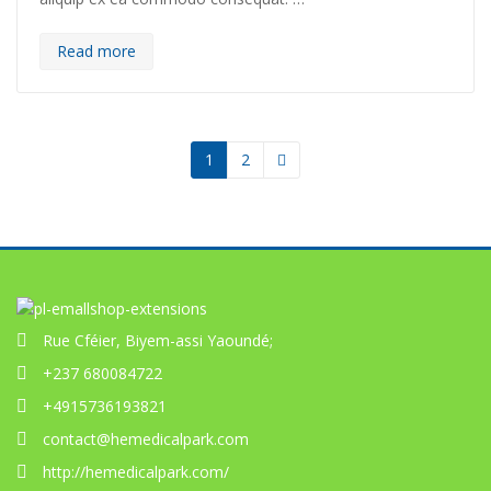
Read more
1
2
Rue Cféier, Biyem-assi Yaoundé;
+237 680084722
+4915736193821
contact@hemedicalpark.com
http://hemedicalpark.com/