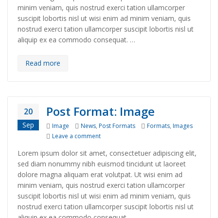
minim veniam, quis nostrud exerci tation ullamcorper
suscipit lobortis nisl ut wisi enim ad minim veniam, quis
nostrud exerci tation ullamcorper suscipit lobortis nisl ut
aliquip ex ea commodo consequat. …
Read more
Post Format: Image
20
Sep
Format
Categories
Tags
Image
News
,
Post Formats
Formats
,
Images
on Post Format: Image
Leave a comment
Lorem ipsum dolor sit amet, consectetuer adipiscing elit,
sed diam nonummy nibh euismod tincidunt ut laoreet
dolore magna aliquam erat volutpat. Ut wisi enim ad
minim veniam, quis nostrud exerci tation ullamcorper
suscipit lobortis nisl ut wisi enim ad minim veniam, quis
nostrud exerci tation ullamcorper suscipit lobortis nisl ut
aliquip ex ea commodo consequat. …