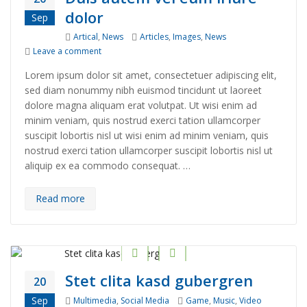
dolor
Sep
Categories
Tags
Artical
,
News
Articles
,
Images
,
News
on Duis autem vel eum iriure dolor
Leave a comment
Lorem ipsum dolor sit amet, consectetuer adipiscing elit,
sed diam nonummy nibh euismod tincidunt ut laoreet
dolore magna aliquam erat volutpat. Ut wisi enim ad
minim veniam, quis nostrud exerci tation ullamcorper
suscipit lobortis nisl ut wisi enim ad minim veniam, quis
nostrud exerci tation ullamcorper suscipit lobortis nisl ut
aliquip ex ea commodo consequat. …
Read more
Stet clita kasd gubergren
20
Categories
Tags
Sep
Multimedia
,
Social Media
Game
,
Music
,
Video