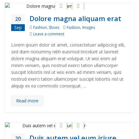
Dolore magna aliquam erat
20
Categories
Tags
Sep
Fashion
,
Shoes
Fashion
,
Images
on Dolore magna aliquam erat
Leave a comment
Lorem ipsum dolor sit amet, consectetuer adipiscing elit,
sed diam nonummy nibh euismod tincidunt ut laoreet
dolore magna aliquam erat volutpat. Ut wisi enim ad
minim veniam, quis nostrud exerci tation ullamcorper
suscipit lobortis nisl ut wisi enim ad minim veniam, quis
nostrud exerci tation ullamcorper suscipit lobortis nisl ut
aliquip ex ea commodo consequat. …
Read more
Duis autem vel eum iriure
20