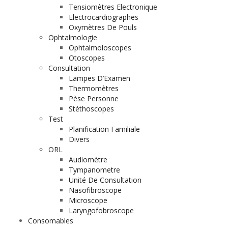
Tensiomètres Electronique
Electrocardiographes
Oxymètres De Pouls
Ophtalmologie
Ophtalmoloscopes
Otoscopes
Consultation
Lampes D’Examen
Thermomètres
Pèse Personne
Stéthoscopes
Test
Planification Familiale
Divers
ORL
Audiomètre
Tympanometre
Unité De Consultation
Nasofibroscope
Microscope
Laryngofobroscope
Consomables