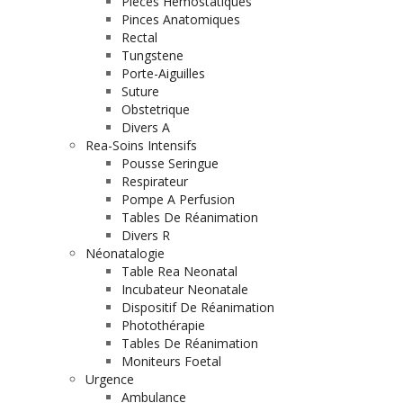
Pieces Hemostatiques
Pinces Anatomiques
Rectal
Tungstene
Porte-Aiguilles
Suture
Obstetrique
Divers A
Rea-Soins Intensifs
Pousse Seringue
Respirateur
Pompe A Perfusion
Tables De Réanimation
Divers R
Néonatalogie
Table Rea Neonatal
Incubateur Neonatale
Dispositif De Réanimation
Photothérapie
Tables De Réanimation
Moniteurs Foetal
Urgence
Ambulance