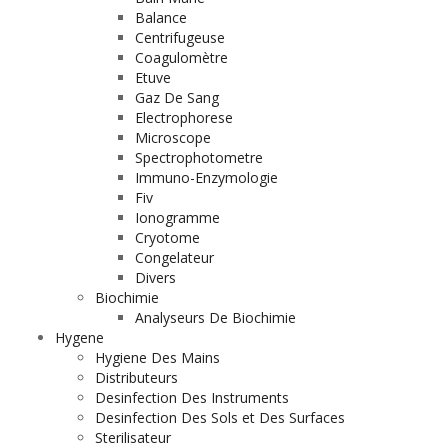
Balance
Centrifugeuse
Coagulomètre
Etuve
Gaz De Sang
Electrophorese
Microscope
Spectrophotometre
Immuno-Enzymologie
Fiv
Ionogramme
Cryotome
Congelateur
Divers
Biochimie
Analyseurs De Biochimie
Hygene
Hygiene Des Mains
Distributeurs
Desinfection Des Instruments
Desinfection Des Sols et Des Surfaces
Sterilisateur