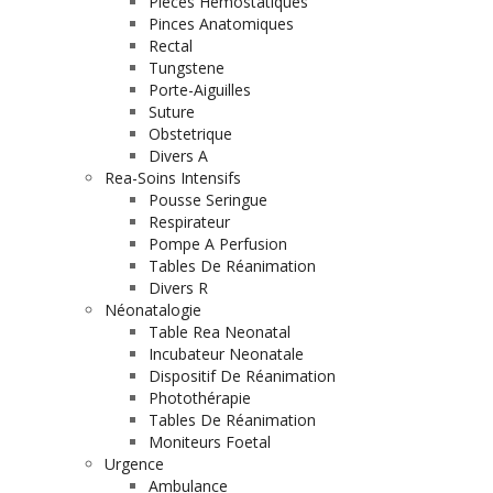
Pieces Hemostatiques
Pinces Anatomiques
Rectal
Tungstene
Porte-Aiguilles
Suture
Obstetrique
Divers A
Rea-Soins Intensifs
Pousse Seringue
Respirateur
Pompe A Perfusion
Tables De Réanimation
Divers R
Néonatalogie
Table Rea Neonatal
Incubateur Neonatale
Dispositif De Réanimation
Photothérapie
Tables De Réanimation
Moniteurs Foetal
Urgence
Ambulance