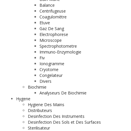
Balance
Centrifugeuse
Coagulomètre
Etuve
Gaz De Sang
Electrophorese
Microscope
Spectrophotometre
Immuno-Enzymologie
Fiv
Ionogramme
Cryotome
Congelateur
Divers
Biochimie
Analyseurs De Biochimie
Hygene
Hygiene Des Mains
Distributeurs
Desinfection Des Instruments
Desinfection Des Sols et Des Surfaces
Sterilisateur