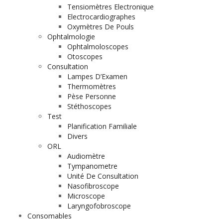
Tensiomètres Electronique
Electrocardiographes
Oxymètres De Pouls
Ophtalmologie
Ophtalmoloscopes
Otoscopes
Consultation
Lampes D’Examen
Thermomètres
Pèse Personne
Stéthoscopes
Test
Planification Familiale
Divers
ORL
Audiomètre
Tympanometre
Unité De Consultation
Nasofibroscope
Microscope
Laryngofobroscope
Consomables